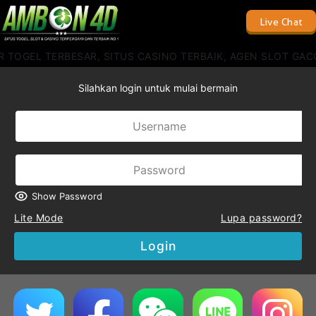
Live Chat
OGEL TERBESAR, SITUS CASINO TERBAIK, AGEN SLOT GACOR
Silahkan login untuk mulai bermain
Show Password
Lite Mode
Lupa password?
Login